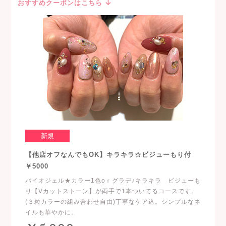
おすすめクーポンはこちら
新規
【他店オフなんでもOK】キラキラ☆ビジューもり付
￥5000
バイオジェル★カラー1色oｒグラデ♪キラキラ ビジューも
り【Vカットストーン】が両手で1本ついてるコースです。
(３粒カラーの組み合わせ自由)丁寧なケア込。シンプルなネ
イルも華やかに。