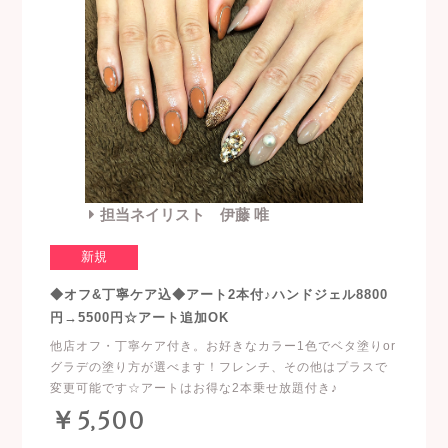
担当ネイリスト 伊藤 唯
新規
◆オフ&丁寧ケア込◆アート2本付♪ハンドジェル8800
円→5500円☆アート追加OK
他店オフ・丁寧ケア付き。お好きなカラー1色でベタ塗りor
グラデの塗り方が選べます！フレンチ、その他はプラスで
変更可能です☆アートはお得な2本乗せ放題付き♪
￥5,500