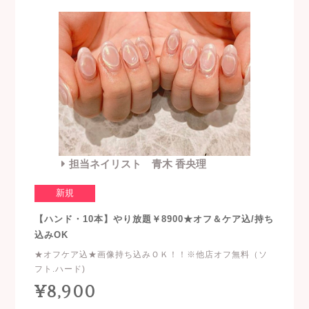
担当ネイリスト 青木 香央理
新規
【ハンド・10本】やり放題￥8900★オフ＆ケア込/持ち
込みOK
★オフケア込★画像持ち込みＯＫ！！※他店オフ無料（ソ
フト.ハード)
¥8,900