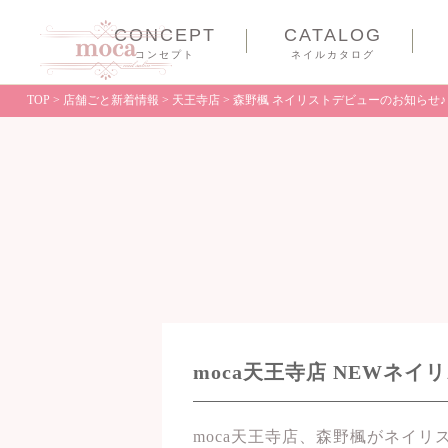
CONCEPT
CATALOG
コンセプト
ネイルカタログ
TOP
>
店舗ごと新着情報
>
天王寺店
>
森野楓 ネイリストデビューのお知らせ♪
moca天王寺店 NEWネイ
moca天王寺店、森野楓がネイ