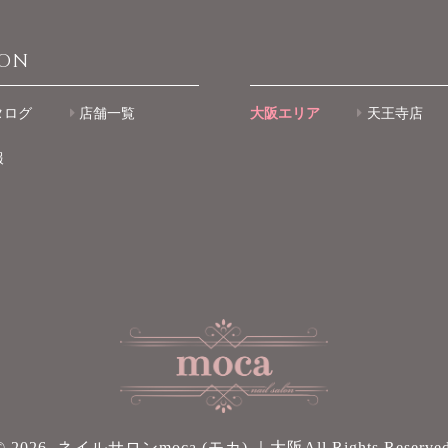
ION
タログ
店舗一覧
大阪エリア
天王寺店
報
© 2026. ネイルサロンmoca (モカ) ｜大阪All Rights Reserved