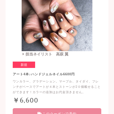
担当ネイリスト 高萩 翼
新規
アート4本♪ハンドジェルネイル6600円
ワンカラー、グラデーション。マーブル、タイダイ、フレ
ンチがベースでアートが４本とストーンが2０個載せること
ができます！カラーの追加はお代金頂きません。
￥6,600
このクーポンで予約