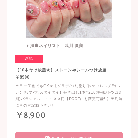
担当ネイリスト 武川 夏美
新規
【10本付け放題★】ストーンやシールつけ放題♪
￥8900
カラー何色でもOK★【グラデ/べた塗り/斜めフレンチ/逆フ
レンチ/マ-ブル/タイダイ】長さ出し1本¥216(特殊パ-ツ,3D
別)パラジェル＋１１００円【FOOTにも変更可能!!】予約時
にその旨記載下さい♪
￥8,900