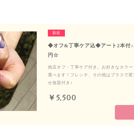
新規
◆オフ&丁寧ケア込◆アート2本付♪ハ
円☆
他店オフ・丁寧ケア付き。お好きなカラー1
選べます！フレンチ、その他はプラスで変
せ放題付き♪
￥5,500