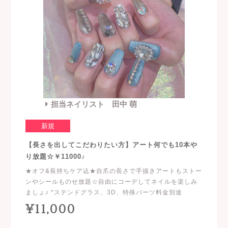
担当ネイリスト 田中 萌
新規
【長さを出してこだわりたい方】アート何でも10本や
り放題☆￥11000♪
★オフ&長持ちケア込★自爪の長さで手描きアートもストー
ンやシールものせ放題☆自由にコーデしてネイルを楽しみ
ましょ♪ *ステンドグラス、3D、特殊パーツ料金別途
¥11,000