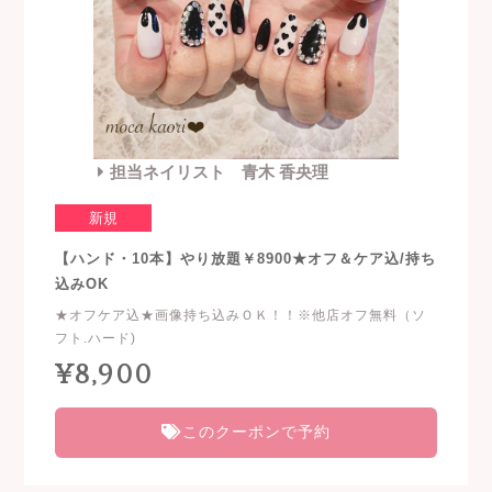
担当ネイリスト 青木 香央理
新規
【ハンド・10本】やり放題￥8900★オフ＆ケア込/持ち
込みOK
★オフケア込★画像持ち込みＯＫ！！※他店オフ無料（ソ
フト.ハード)
¥8,900
このクーポンで予約