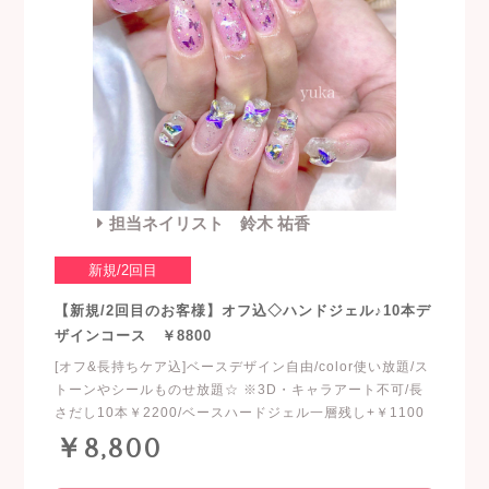
担当ネイリスト 鈴木 祐香
新規/2回目
【新規/2回目のお客様】オフ込◇ハンドジェル♪10本デ
ザインコース ￥8800
[オフ&長持ちケア込]ベースデザイン自由/color使い放題/ス
トーンやシールものせ放題☆ ※3D・キャラアート不可/長
さだし10本￥2200/ベースハードジェル一層残し+￥1100
￥8,800