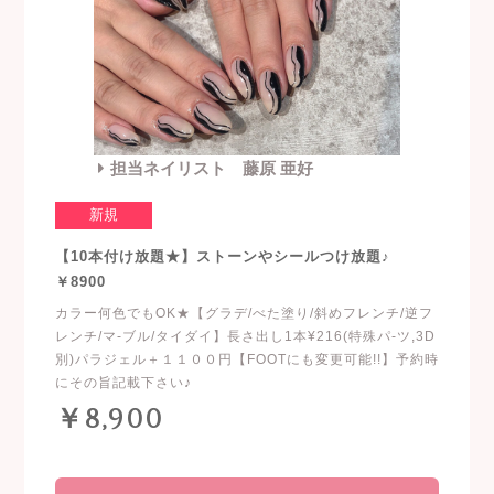
担当ネイリスト 藤原 亜好
新規
【10本付け放題★】ストーンやシールつけ放題♪
￥8900
カラー何色でもOK★【グラデ/べた塗り/斜めフレンチ/逆フ
レンチ/マ-ブル/タイダイ】長さ出し1本¥216(特殊パ-ツ,3D
別)パラジェル＋１１００円【FOOTにも変更可能!!】予約時
にその旨記載下さい♪
￥8,900