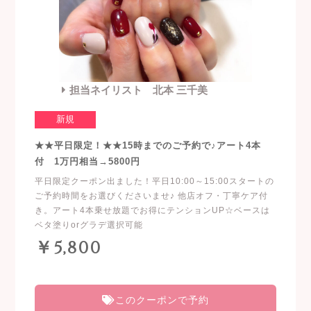
担当ネイリスト 北本 三千美
新規
★★平日限定！★★15時までのご予約で♪アート4本
付 1万円相当→5800円
平日限定クーポン出ました！平日10:00～15:00スタートの
ご予約時間をお選びくださいませ♪ 他店オフ・丁寧ケア付
き。アート4本乗せ放題でお得にテンションUP☆ベースは
ベタ塗りorグラデ選択可能
￥5,800
このクーポンで予約