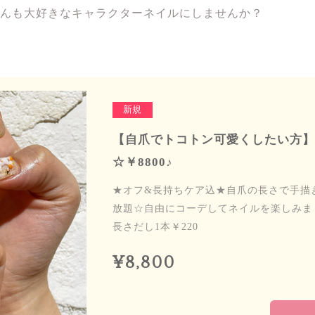
んも大好きなキャラクターネイルにしませんか？
新規
【自爪でトコトン可愛くしたい方】
☆￥8800♪
★オフ&長持ちケア込★自爪の長さで手描
放題☆自由にコーデしてネイルを楽しみましょ
長さだし1本￥220
¥8,800