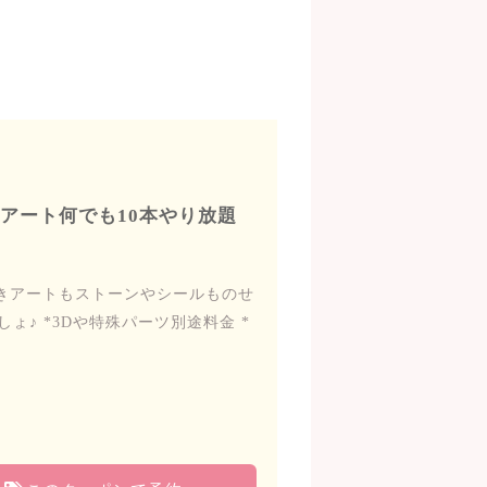
アート何でも10本やり放題
きアートもストーンやシールものせ
♪ *3Dや特殊パーツ別途料金 *