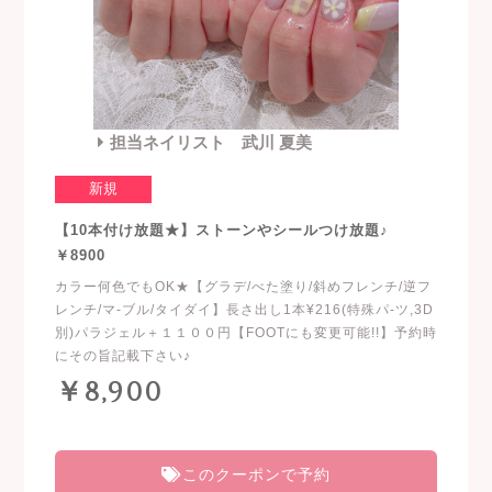
担当ネイリスト 武川 夏美
新規
【10本付け放題★】ストーンやシールつけ放題♪
￥8900
カラー何色でもOK★【グラデ/べた塗り/斜めフレンチ/逆フ
レンチ/マ-ブル/タイダイ】長さ出し1本¥216(特殊パ-ツ,3D
別)パラジェル＋１１００円【FOOTにも変更可能!!】予約時
にその旨記載下さい♪
￥8,900
このクーポンで予約