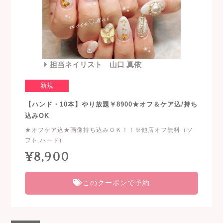
担当ネイリスト 山口 真依
新規
【ハンド・10本】やり放題￥8900★オフ＆ケア込/持ち
込みOK
★オフケア込★画像持ち込みＯＫ！！※他店オフ無料（ソ
フト.ハード)
¥8,900
このクーポンで予約