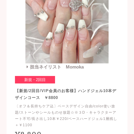
担当ネイリスト Momoka
新規・2回目
【新規/2回目/VIP会員のお客様】ハンドジェル10本デ
ザインコース ￥8800
〔オフ＆長持ちケア込〕ベースデザイン自由/color使い放
題/ストーンやシールものせ放題☆※３D・キャラクターア
ート不可/長さ出し10本￥220/ベースハードジェル1層残し
＋￥1100