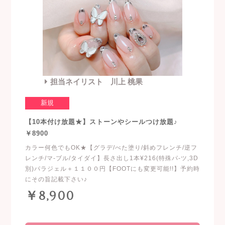
担当ネイリスト 川上 桃果
新規
【10本付け放題★】ストーンやシールつけ放題♪
￥8900
カラー何色でもOK★【グラデ/べた塗り/斜めフレンチ/逆フ
レンチ/マ-ブル/タイダイ】長さ出し1本¥216(特殊パ-ツ,3D
別)パラジェル＋１１００円【FOOTにも変更可能!!】予約時
にその旨記載下さい♪
￥8,900