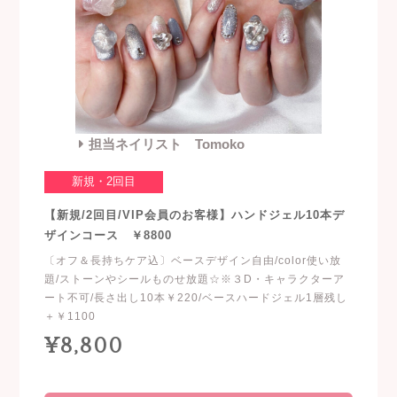
担当ネイリスト Tomoko
新規・2回目
【新規/2回目/VIP会員のお客様】ハンドジェル10本デ
ザインコース ￥8800
〔オフ＆長持ちケア込〕ベースデザイン自由/color使い放
題/ストーンやシールものせ放題☆※３D・キャラクターア
ート不可/長さ出し10本￥220/ベースハードジェル1層残し
＋￥1100
¥8,800