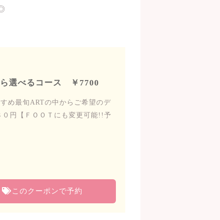
◎
選べるコース ￥7700
すすめ最旬ARTの中からご希望のデ
０円【ＦＯＯＴにも変更可能!!予
このクーポンで予約