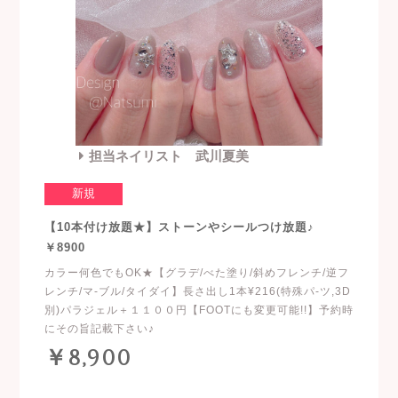
担当ネイリスト 武川夏美
新規
【10本付け放題★】ストーンやシールつけ放題♪
￥8900
カラー何色でもOK★【グラデ/べた塗り/斜めフレンチ/逆フ
レンチ/マ-ブル/タイダイ】長さ出し1本¥216(特殊パ-ツ,3D
別)パラジェル＋１１００円【FOOTにも変更可能!!】予約時
にその旨記載下さい♪
￥8,900