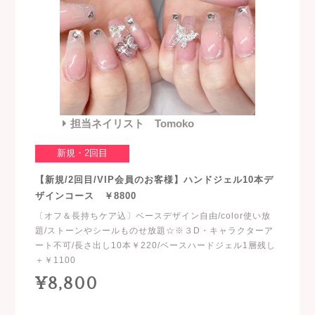
担当ネイリスト Tomoko
新規・2回目
【新規/2回目/VIP会員のお客様】ハンドジェル10本デ
ザインコース ￥8800
〔オフ＆長持ちケア込〕ベースデザイン自由/color使い放
題/ストーンやシールものせ放題☆※３D・キャラクターア
ート不可/長さ出し10本￥220/ベースハードジェル1層残し
＋￥1100
¥8,800