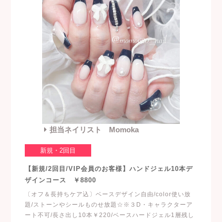
担当ネイリスト Momoka
新規・2回目
【新規/2回目/VIP会員のお客様】ハンドジェル10本デ
ザインコース ￥8800
〔オフ＆長持ちケア込〕ベースデザイン自由/color使い放
題/ストーンやシールものせ放題☆※３D・キャラクターア
ート不可/長さ出し10本￥220/ベースハードジェル1層残し