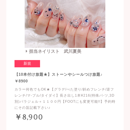
担当ネイリスト 武川夏美
新規
【10本付け放題★】ストーンやシールつけ放題♪
￥8900
カラー何色でもOK★【グラデ/べた塗り/斜めフレンチ/逆フ
レンチ/マ-ブル/タイダイ】長さ出し1本¥216(特殊パ-ツ,3D
別)パラジェル＋１１００円【FOOTにも変更可能!!】予約時
にその旨記載下さい♪
￥8,900