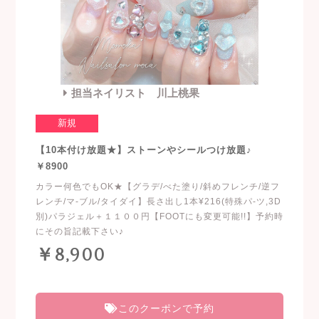
担当ネイリスト 川上桃果
新規
【10本付け放題★】ストーンやシールつけ放題♪
￥8900
カラー何色でもOK★【グラデ/べた塗り/斜めフレンチ/逆フ
レンチ/マ-ブル/タイダイ】長さ出し1本¥216(特殊パ-ツ,3D
別)パラジェル＋１１００円【FOOTにも変更可能!!】予約時
にその旨記載下さい♪
￥8,900
このクーポンで予約