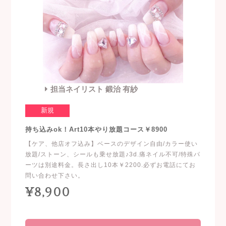
担当ネイリスト 鍛治 有紗
新規
持ち込みok！Art10本やり放題コース￥8900
【ケア、他店オフ込み】ベースのデザイン自由/カラー使い
放題/ストーン、シールも乗せ放題♪3d.痛ネイル不可/特殊パ
ーツは別途料金。長さ出し10本￥2200.必ずお電話にてお
問い合わせ下さい。
¥8,900