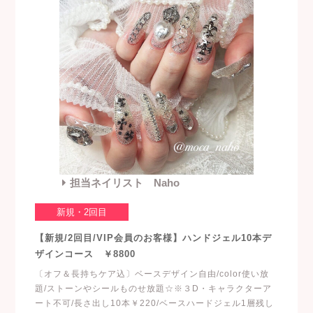
担当ネイリスト Naho
新規・2回目
【新規/2回目/VIP会員のお客様】ハンドジェル10本デ
ザインコース ￥8800
〔オフ＆長持ちケア込〕ベースデザイン自由/color使い放
題/ストーンやシールものせ放題☆※３D・キャラクターア
ート不可/長さ出し10本￥220/ベースハードジェル1層残し