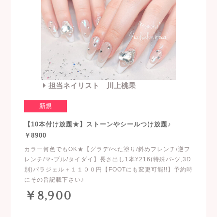
担当ネイリスト 川上桃果
新規
【10本付け放題★】ストーンやシールつけ放題♪
￥8900
カラー何色でもOK★【グラデ/べた塗り/斜めフレンチ/逆フ
レンチ/マ-ブル/タイダイ】長さ出し1本¥216(特殊パ-ツ,3D
別)パラジェル＋１１００円【FOOTにも変更可能!!】予約時
にその旨記載下さい♪
￥8,900