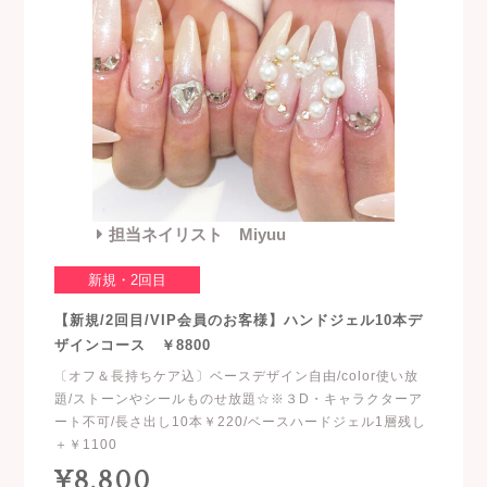
担当ネイリスト Miyuu
新規・2回目
【新規/2回目/VIP会員のお客様】ハンドジェル10本デ
ザインコース ￥8800
〔オフ＆長持ちケア込〕ベースデザイン自由/color使い放
題/ストーンやシールものせ放題☆※３D・キャラクターア
ート不可/長さ出し10本￥220/ベースハードジェル1層残し
＋￥1100
¥8,800