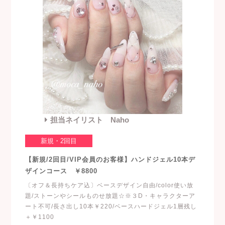
担当ネイリスト Naho
新規・2回目
【新規/2回目/VIP会員のお客様】ハンドジェル10本デ
ザインコース ￥8800
〔オフ＆長持ちケア込〕ベースデザイン自由/color使い放
題/ストーンやシールものせ放題☆※３D・キャラクターア
ート不可/長さ出し10本￥220/ベースハードジェル1層残し
＋￥1100