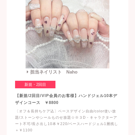
担当ネイリスト Naho
新規・2回目
【新規/2回目/VIP会員のお客様】ハンドジェル10本デ
ザインコース ￥8800
〔オフ＆長持ちケア込〕ベースデザイン自由/color使い放
題/ストーンやシールものせ放題☆※３D・キャラクターア
ート不可/長さ出し10本￥220/ベースハードジェル1層残し
＋￥1100