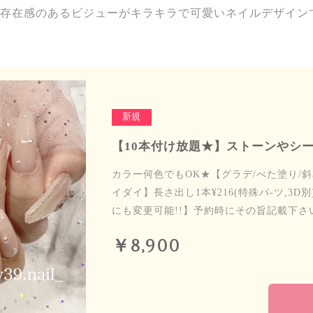
存在感のあるビジューがキラキラで可愛いネイルデザイン
新規
【10本付け放題★】ストーンやシー
カラー何色でもOK★【グラデ/べた塗り/斜
イダイ】長さ出し1本¥216(特殊パ-ツ,3D
にも変更可能!!】予約時にその旨記載下さ
￥8,900