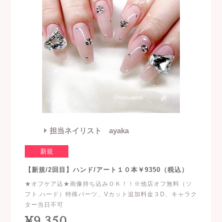
担当ネイリスト ayaka
新規
【新規/2回目】ハンド/アート１０本￥9350（税込）
★オフケア込★画像持ち込みＯＫ！！※他店オフ無料（ソ
フト.ハード）特殊パーツ、Vカット追加料金３D、キャラク
ター当日不可
¥9,350