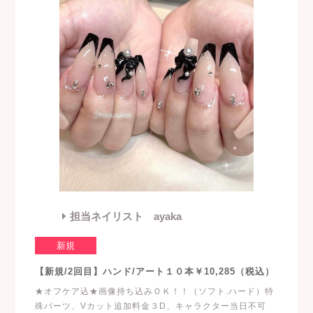
担当ネイリスト ayaka
新規
【新規/2回目】ハンド/アート１０本￥10,285（税込）
★オフケア込★画像持ち込みＯＫ！！（ソフト.ハード）特
殊パーツ、Vカット追加料金３D、キャラクター当日不可