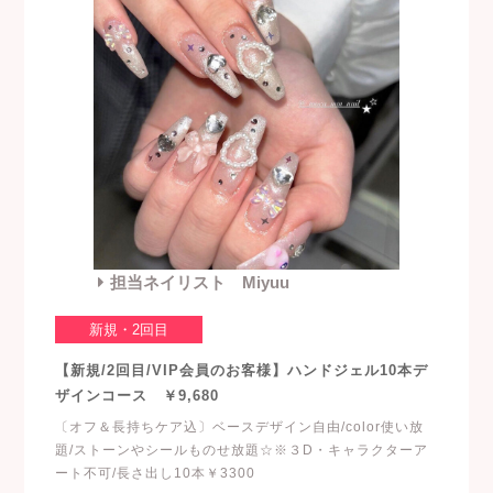
担当ネイリスト Miyuu
新規・2回目
【新規/2回目/VIP会員のお客様】ハンドジェル10本デ
ザインコース ￥9,680
〔オフ＆長持ちケア込〕ベースデザイン自由/color使い放
題/ストーンやシールものせ放題☆※３D・キャラクターア
ート不可/長さ出し10本￥3300