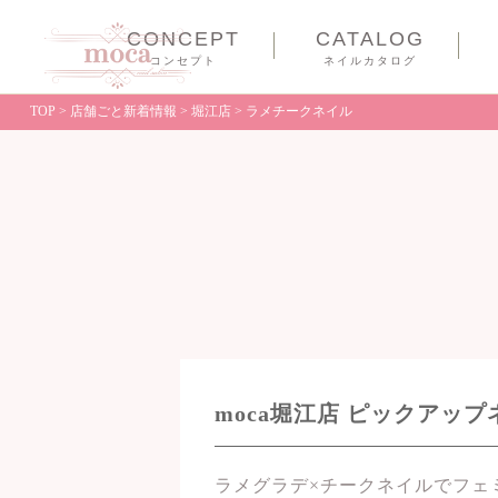
CONCEPT
CATALOG
コンセプト
ネイルカタログ
TOP
>
店舗ごと新着情報
>
堀江店
>
ラメチークネイル
moca堀江店 ピックアッ
ラメグラデ×チークネイルでフェ