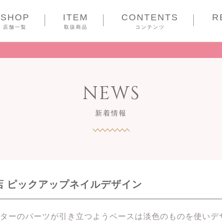
SHOP
ITEM
CONTENTS
R
COUPON
店舗一覧
取扱商品
コンテンツ
NEWS
新着情報
a 天王寺店 ピックアップネイルデザイン
ターのパーツが引き立つようベースは淡色のものを使いデ