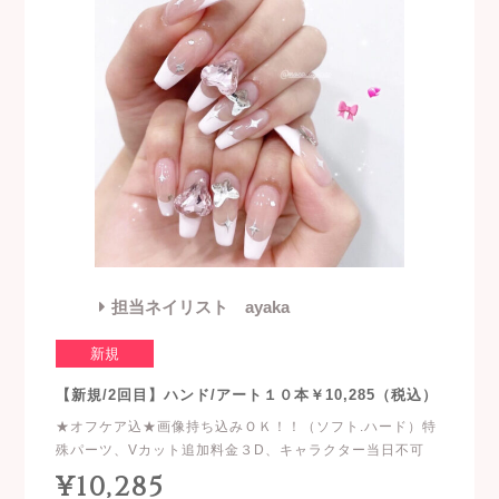
担当ネイリスト ayaka
新規
【新規/2回目】ハンド/アート１０本￥10,285（税込）
★オフケア込★画像持ち込みＯＫ！！（ソフト.ハード）特
殊パーツ、Vカット追加料金３D、キャラクター当日不可
¥10,285