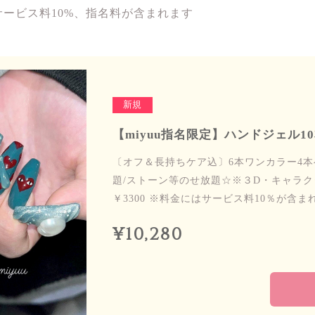
にはサービス料10%、指名料が含まれます
新規
【miyuu指名限定】ハンドジェル10本
〔オフ＆長持ちケア込〕6本ワンカラー4本ベ
題/ストーン等のせ放題☆※３D・キャラク
￥3300 ※料金にはサービス料10％が含ま
¥10,280