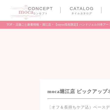
CONCEPT
CATALOG
コンセプト
ネイルカタログ
TOP
>
店舗ごと新着情報
>
堀江店
>
【miyuu指名限定】ハンドジェル10本アート¥
moca堀江店 ピックアッ
〔オフ＆長持ちケア込）ベースデザ