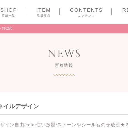
SHOP
ITEM
CONTENTS
R
COUPON
店舗一覧
取扱商品
コンテンツ
10280
NEWS
新着情報
プネイルデザイン
イン自由/color使い放題/ストーンやシールものせ放題★