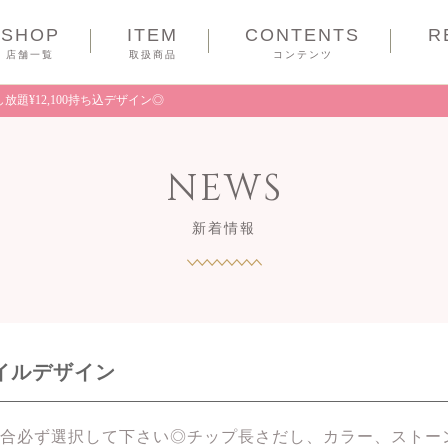
SHOP
ITEM
CONTENTS
R
COUPON
店舗一覧
取扱商品
コンテンツ
放題¥12,100持ち込デザイン◎
NEWS
新着情報
ネイルデザイン
合必ず選択して下さい◎チップ長さだし、カラー、ストー