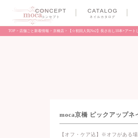
CONCEPT
CATALOG
コンセプト
ネイルカタログ
TOP
>
店舗ごと新着情報
>
京橋店
>
【☆初回人気No2】長さ出し10本+アートし
moca京橋 ピックアップ
【オフ・ケア込】※オフがある場