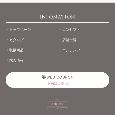
INFOMATION
トップページ
コンセプト
カタログ
店舗一覧
取扱商品
コンテンツ
求人情報
WEB COUPON
予約はコチラ