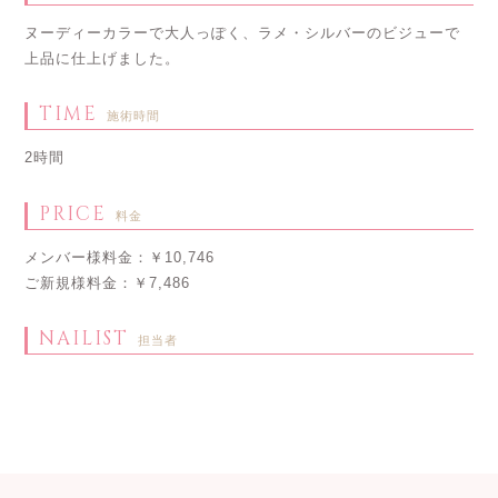
ヌーディーカラーで大人っぽく、ラメ・シルバーのビジューで
上品に仕上げました。
TIME
施術時間
2時間
PRICE
料金
メンバー様料金：￥10,746
ご新規様料金：￥7,486
NAILIST
担当者