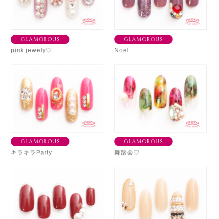
GLAMOROUS
GLAMOROUS
pink jewely♡
Noel
GLAMOROUS
GLAMOROUS
キラキラParty
舞踏会♡